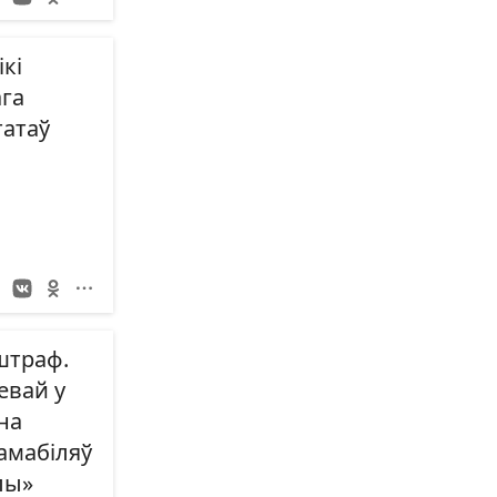
кі
ага
татаў
штраф.
евай у
на
амабіляў
лы»