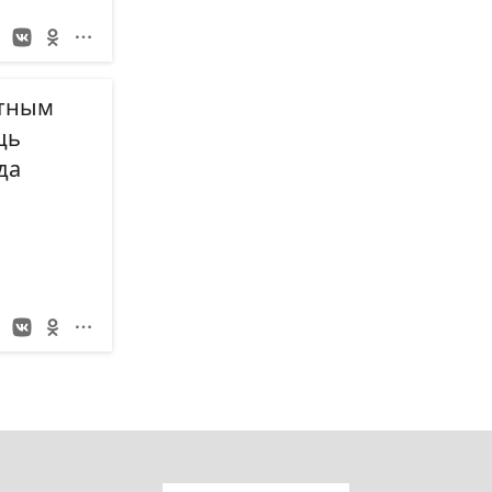
етным
ць
да