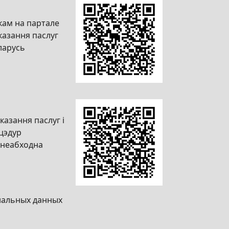
кам на партале
казання паслуг
ларусь
казання паслуг і
цэдур
(неабходна
нальных данных