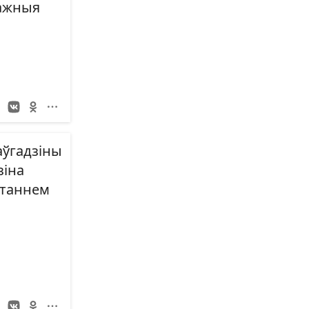
важныя
аўгадзіны
зіна
станнем