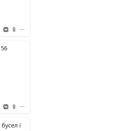
156
 бусел і