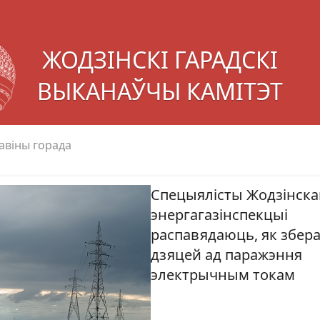
ЖОДЗІНСКІ ГАРАДСКІ
ВЫКАНАЎЧЫ КАМІТЭТ
авіны горада
Спецыялісты Жодзінска
энергагазінспекцыі
распавядаюць, як збер
дзяцей ад паражэння
электрычным токам