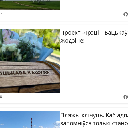
57
Проект «Трэці – Бацькаў
Жодзіне!
08
Пляжы клічуць. Каб ад
запомніўся толькі стан