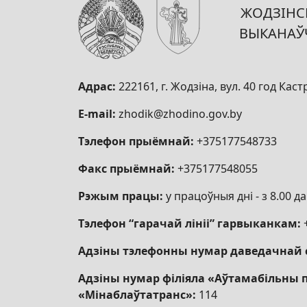
ЖОДЗІНСК
ВЫКАНАЎ
Адрас:
222161, г. Жодзіна, вул. 40 год Каст
E-mail:
zhodik@zhodino.gov.by
Тэлефон прыёмнай:
+375177548733
Факс прыёмнай:
+375177548055
Рэжым працы:
у працоўныя дні - з 8.00 да 
Тэлефон “гарачай лініі” гарвыканкам:
Адзіны тэлефонны нумар даведачнай 
Адзіны нумар філіяла «Аўтамабільны 
«Мінаблаўтатранс»:
114