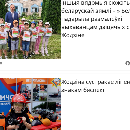
іншыя вядомыя сюжэт
беларускай зямлі – » Бел
падарыла размалёўкі
выхаванцам дзіцячых с
Жодзіне
30
Жодзіна сустракае ліпе
знакам бяспекі