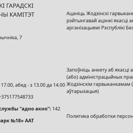
І ГАРАДСКІ
Ацаніць Жодзінскі гарвыкан
ЧЫ КАМІТЭТ
рэйтынгавай ацэнкі якасці а
арганізацыямі Рэспублікі Бе
рычніка, 7
Запоўніць анкету аб якасці а
(або) адміністрацыйных пра
Жодзінскім гарвыканкамам 
17.00, абед - з 13.00 да 14.00
аўтарызацыя)
+375177548733
службы “адно акно”:
142
Политика обработки персо
парк №18» ААТ