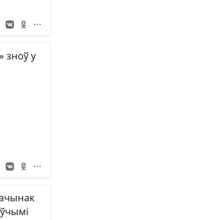
» зноў у
пачынак
оўчымі