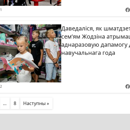
51
Даведаліся, як шматдз
сем’ям Жодзіна атрыма
аднаразовую дапамогу 
навучальнага года
22
…
8
Наступны »