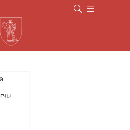
й
агчы