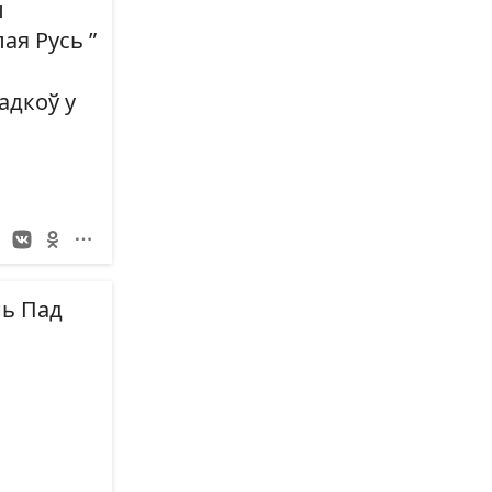
ы
ая Русь ”
адкоў у
нь Пад