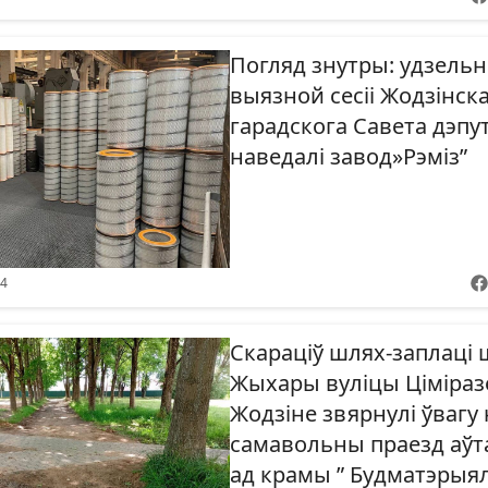
Погляд знутры: удзельні
выязной сесіі Жодзінск
гарадскога Савета дэпу
наведалі завод»Рэміз”
44
Скараціў шлях-заплаці 
Жыхары вуліцы Ціміраз
Жодзіне звярнулі ўвагу 
самавольны праезд аўт
ад крамы ” Будматэрыя