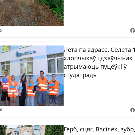
45
Лета па адрасе. Сёлета 
хлопчыкаў і дзяўчынак
атрымаюць пуцёўкі ў
студатрады
46
Герб, сцяг, Васілёк, зубр,