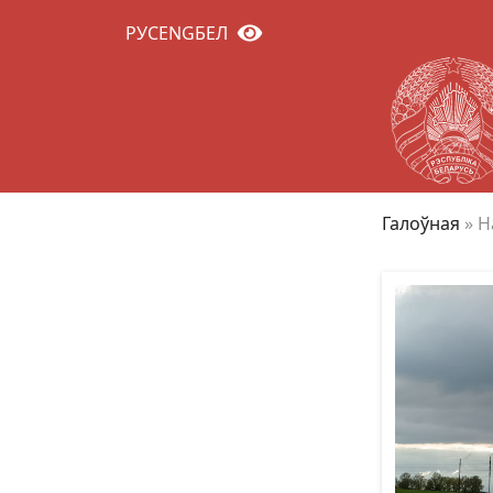
РУС
ENG
БЕЛ
Галоўная
»
Н