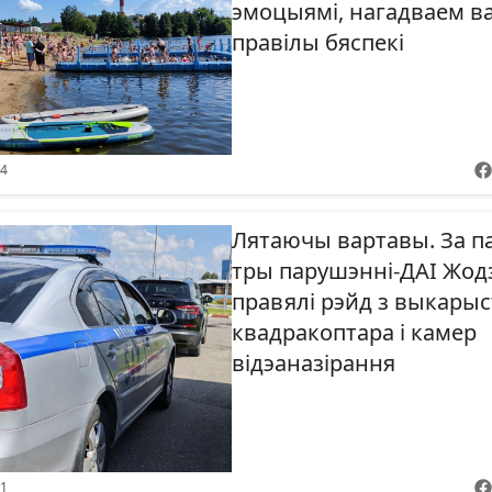
эмоцыямі, нагадваем 
правілы бяспекі
54
Лятаючы вартавы. За п
тры парушэнні-ДАІ Жод
правялі рэйд з выкары
квадракоптара і камер
відэаназірання
51