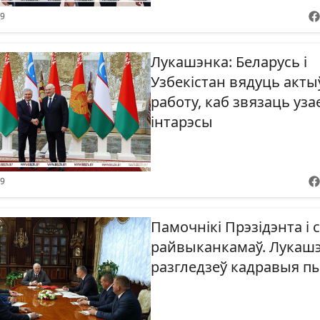
59
Лукашэнка: Беларусь і
Узбекістан вядуць акт
работу, каб звязаць уз
інтарэсы
29
Памочнікі Прэзідэнта і
райвыканкамаў. Лукаш
разгледзеў кадравыя п