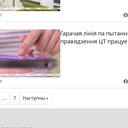
35
Гарачая лінія па пытанн
правядзення ЦТ працуе 
38
…
7
Наступны »