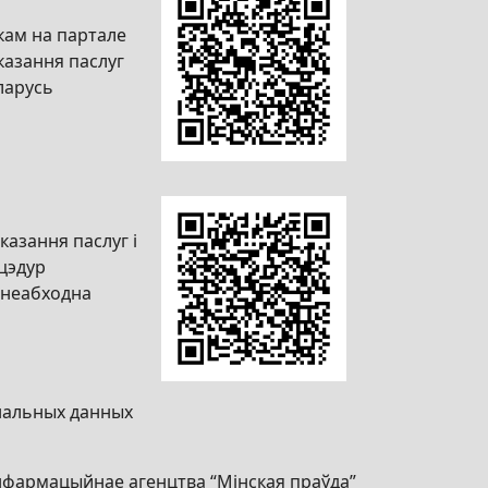
кам на партале
казання паслуг
ларусь
казання паслуг і
цэдур
(неабходна
нальных данных
нфармацыйнае агенцтва “Мінская праўда”