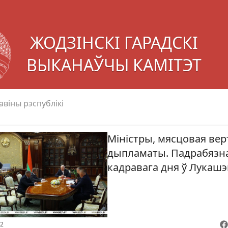
ЖОДЗІНСКІ ГАРАДСКІ
ВЫКАНАЎЧЫ КАМІТЭТ
авіны рэспублікі
Міністры, мясцовая вер
дыпламаты. Падрабязна
кадравага дня ў Лукашэ
02