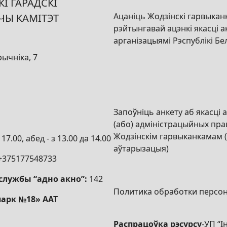
І ГАРАДСКІ
Ацаніць Жодзінскі гарвыкан
ЧЫ КАМІТЭТ
рэйтынгавай ацэнкі якасці а
арганізацыямі Рэспублікі Бе
рычніка, 7
Запоўніць анкету аб якасці а
(або) адміністрацыйных пра
Жодзінскім гарвыканкамам 
17.00, абед - з 13.00 да 14.00
аўтарызацыя)
+375177548733
службы “адно акно”:
142
Политика обработки персо
парк №18» ААТ
Распрацоўка рэсурсу
-
УП “І