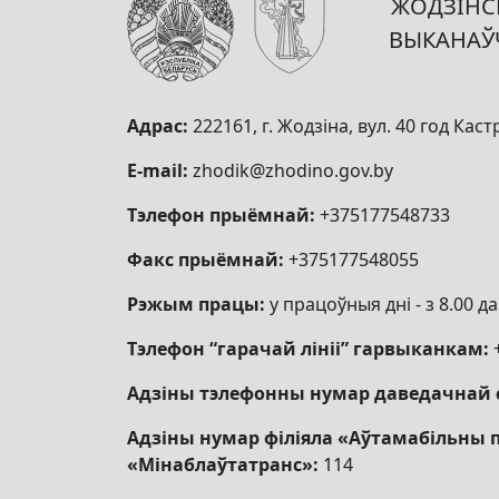
ЖОДЗІНСК
ВЫКАНАЎ
Адрас:
222161, г. Жодзіна, вул. 40 год Каст
E-mail:
zhodik@zhodino.gov.by
Тэлефон прыёмнай:
+375177548733
Факс прыёмнай:
+375177548055
Рэжым працы:
у працоўныя дні - з 8.00 да 
Тэлефон “гарачай лініі” гарвыканкам:
Адзіны тэлефонны нумар даведачнай 
Адзіны нумар філіяла «Аўтамабільны 
«Мінаблаўтатранс»:
114