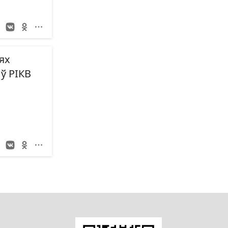
ях
ў РІКВ