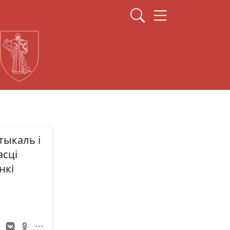
тыкаль і
сці
нкі