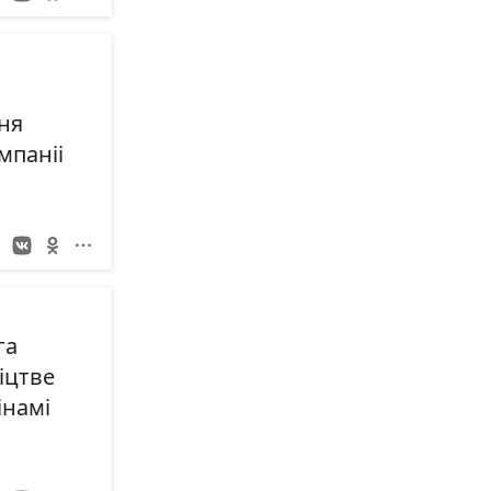
ня
мпаніі
га
іцтве
інамі