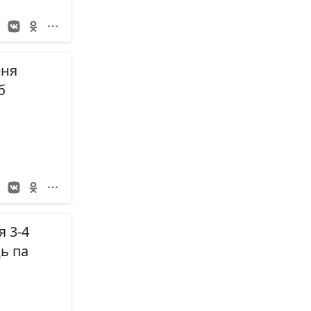
еня
б
я
 3-4
ь па