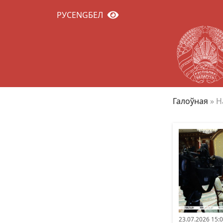
РУС
ENG
БЕЛ
Галоўная
»
Н
23.07.2026 15: