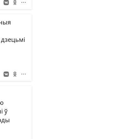
зныя
 дзецьмі
ю
і ў
оды