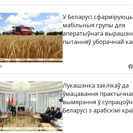
У Беларусі сфарміруюць
мабільныя групы для
аператыўнага вырашэн
пытанняў уборачнай ка
00
Лукашэнка заклікаў да
ўмацавання практычна
вымярэння ў супрацоўн
Беларусі з арабскімі кра