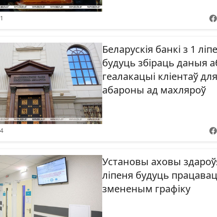
31
Беларускія банкі з 1 ліп
будуць збіраць даныя а
геалакацыі кліентаў дл
абароны ад махляроў
34
Установы аховы здароўя
ліпеня будуць працавац
змененым графіку