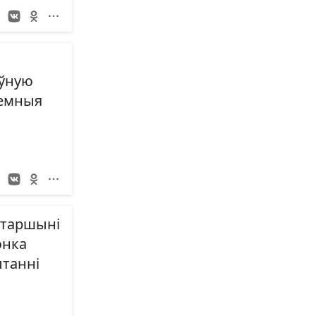
ыўную
аемныя
 старшыні
энка
ытанні