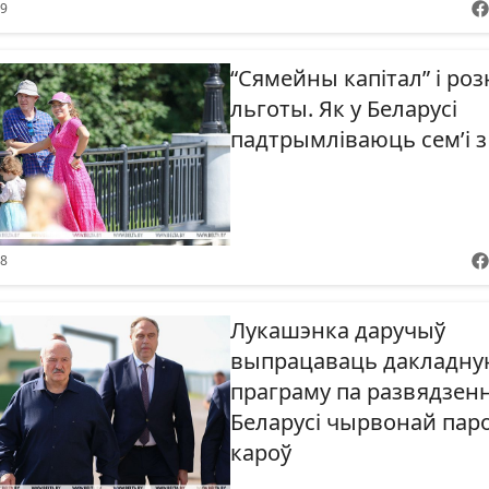
09
“Сямейны капітал” і ро
льготы. Як у Беларусі
падтрымліваюць сем’і з
58
Лукашэнка даручыў
выпрацаваць дакладну
праграму па развядзенн
Беларусі чырвонай пар
кароў