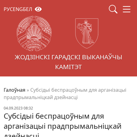
РУС
ENG
БЕЛ
ЖОДЗІНСКІ ГАРАДСКІ ВЫКАНАЎЧЫ
КАМІТЭТ
Галоўная
»
Субсідыі беспрацоўным для арганізацыі
прадпрымальніцкай дзейнасці
04.09.2023 08:32
Субсідыі беспрацоўным для
арганізацыі прадпрымальніцкай
дзейнасці