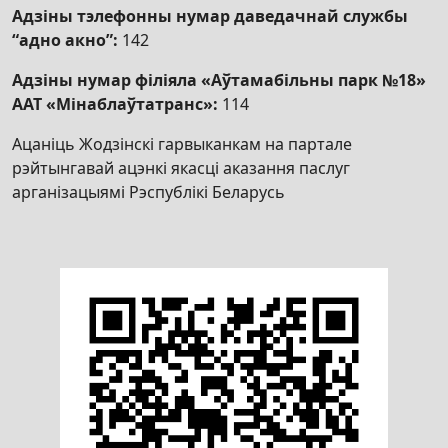
Адзіны тэлефонны нумар даведачнай службы
“адно акно”:
142
Адзіны нумар філіяла «Аўтамабільны парк №18»
ААТ «Мінаблаўтатранс»:
114
Ацаніць Жодзінскі гарвыканкам на партале
рэйтынгавай ацэнкі якасці аказання паслуг
арганізацыямі Рэспублікі Беларусь