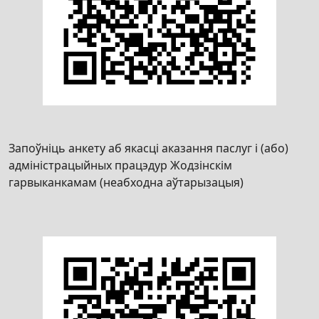
Запоўніць анкету аб якасці аказання паслуг і (або)
адміністрацыйных працэдур Жодзінскім
гарвыканкамам (неабходна аўтарызацыя)