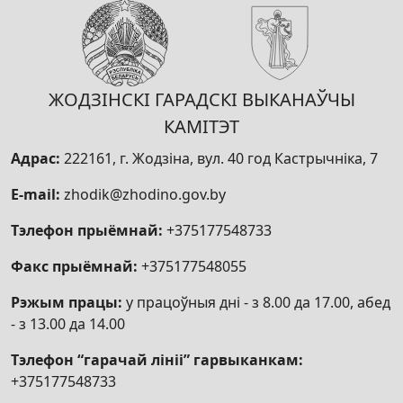
ЖОДЗІНСКІ ГАРАДСКІ ВЫКАНАЎЧЫ
КАМІТЭТ
Адрас:
222161, г. Жодзіна, вул. 40 год Кастрычніка, 7
E-mail:
zhodik@zhodino.gov.by
Тэлефон прыёмнай:
+375177548733
Факс прыёмнай:
+375177548055
Рэжым працы:
у працоўныя дні - з 8.00 да 17.00, абед
- з 13.00 да 14.00
Тэлефон “гарачай лініі” гарвыканкам:
+375177548733