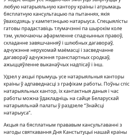
любую натарыяльную кантору краіны і атрымаць
бясплатную кансультацыю па пытаннях, якія
ўваходзяць у кампетэнцыю натарыуса. Спецыялісты
гатовы прадаставіць тлумачэнні па шырокім коле
тэм, уключаючы афармленне спадчынных правоў,
складанне завяшчанняў і шлюбных дагавораў,
адчужэнне нерухомай маёмасці і засведчанне
дагавораў адчужэння транспартных сродкаў,
ажыццяўленне выканаўчых надпісаў і інш.
Удзел у акцыі прымуць усе натарыяльныя канторы
краіны ў адпаведнасці з графікам работы. Поўны спіс
натарыяльных кантор, іх кантактныя даныя і час
работы можна ўдакладніць на сайце Беларускай
натарыяльнай палаты ў раздзеле “Знайсці
натарыуса”.
Акцыя па бясплатным прававым кансультаванні з
нагоды святкавання Дня Канстытуцыі нашай краіны