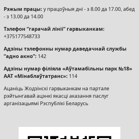
Рэжым працы:
у працоўныя дні - з 8.00 да 17.00, абед
- з 13.00 да 14.00
Тэлефон “гарачай лініі” гарвыканкам:
+375177548733
Адзіны тэлефонны нумар даведачнай службы
“адно акно”:
142
Адзіны нумар філіяла «Аўтамабільны парк №18»
ААТ «Мінаблаўтатранс»:
114
Ацаніць Жодзінскі гарвыканкам на партале
рэйтынгавай ацэнкі якасці аказання паслуг
арганізацыямі Рэспублікі Беларусь