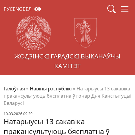
РУС
ENG
БЕЛ
ЖОДЗІНСКІ ГАРАДСКІ ВЫКАНАЎЧЫ
КАМІТЭТ
Галоўная
»
Навіны рэспублікі
»
Натарыусы 13 сакавіка
пракансультуюць бясплатна ў гонар Дня Канстытуцыі
Беларусі
10.03.2026 09:20
Натарыусы 13 сакавіка
пракансультуюць бясплатна ў