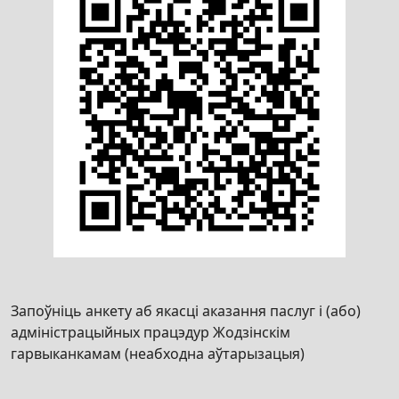
Запоўніць анкету аб якасці аказання паслуг і (або)
адміністрацыйных працэдур Жодзінскім
гарвыканкамам (неабходна аўтарызацыя)