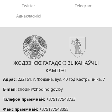
Twitter
Telegram
Аднакласнікі
ЖОДЗІНСКІ ГАРАДСКІ ВЫКАНАЎЧЫ
КАМІТЭТ
Адрас:
222161, г. Жодзіна, вул. 40 год Кастрычніка, 7
E-mail:
zhodik@zhodino.gov.by
Тэлефон прыёмнай:
+375177548733
Факс прыёмнай:
+375177548055