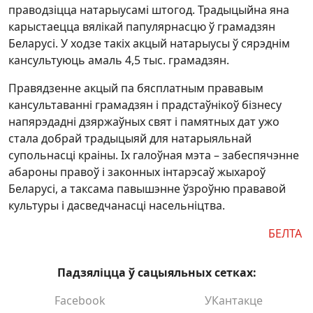
праводзіцца натарыусамі штогод. Традыцыйна яна
карыстаецца вялікай папулярнасцю ў грамадзян
Беларусі. У ходзе такіх акцый натарыусы ў сярэднім
кансультуюць амаль 4,5 тыс. грамадзян.
Правядзенне акцый па бясплатным прававым
кансультаванні грамадзян і прадстаўнікоў бізнесу
напярэдадні дзяржаўных свят і памятных дат ужо
стала добрай традыцыяй для натарыяльнай
супольнасці краіны. Іх галоўная мэта – забеспячэнне
абароны правоў і законных інтарэсаў жыхароў
Беларусі, а таксама павышэнне ўзроўню прававой
культуры і дасведчанасці насельніцтва.
БЕЛТА
Падзяліцца ў сацыяльных сетках:
Facebook
УКантакце