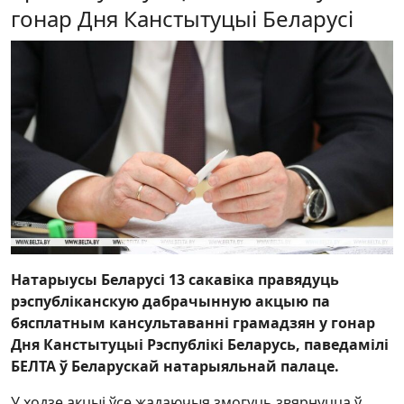
гонар Дня Канстытуцыі Беларусі
Натарыусы Беларусі 13 сакавіка правядуць
рэспубліканскую дабрачынную акцыю па
бясплатным кансультаванні грамадзян у гонар
Дня Канстытуцыі Рэспублікі Беларусь, паведамілі
БЕЛТА ў Беларускай натарыяльнай палаце.
У ходзе акцыі ўсе жадаючыя змогуць звярнуцца ў