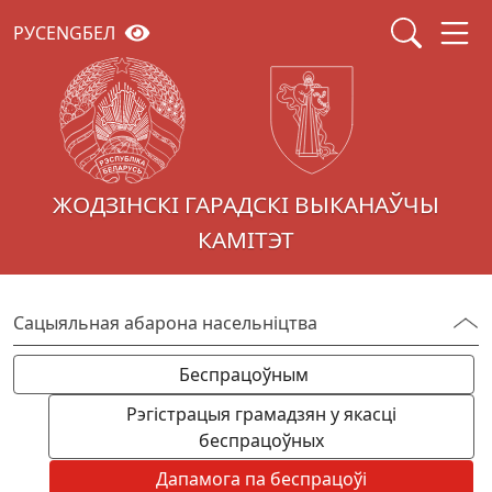
РУС
ENG
БЕЛ
ЖОДЗІНСКІ ГАРАДСКІ ВЫКАНАЎЧЫ
КАМІТЭТ
Сацыяльная абарона насельніцтва
Беспрацоўным
Рэгістрацыя грамадзян у якасці
беспрацоўных
Дапамога па беспрацоўі