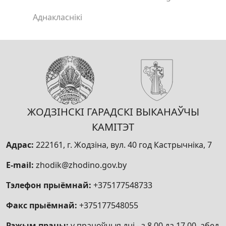
Аднакласнікі
ЖОДЗІНСКІ ГАРАДСКІ ВЫКАНАЎЧЫ
КАМІТЭТ
Адрас:
222161, г. Жодзіна, вул. 40 год Кастрычніка, 7
E-mail:
zhodik@zhodino.gov.by
Тэлефон прыёмнай:
+375177548733
Факс прыёмнай:
+375177548055
Рэжым працы:
у працоўныя дні - з 8.00 да 17.00, абед