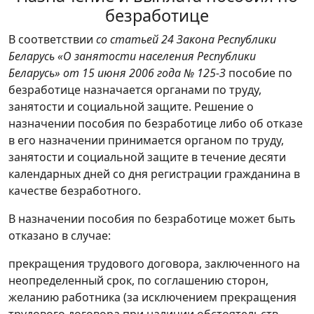
выхоўваюць дзяцей
безработице
Дзяржаўная адрасная сацыяльная падтрымка
В соответствии
со статьей 24 Закона Республики
Беларусь «О занятости населения Республики
Дапамогі на дзяцей ад 3 да 18 гадоў у перыяд
Беларусь» от 15 июня 2006 года № 125-З
пособие по
выхавання дзіцяці ва ўзросце да 3-х гадоў
безработице назначается органами по труду,
Даведачная інфармацыя для звестак грамадзян
занятости и социальной защите. Решение о
назначении пособия по безработице либо об отказе
Памер дапамогі на пахаванне
в его назначении принимается органом по труду,
Тэрміны выплаты пенсій
занятости и социальной защите в течение десяти
календарных дней со дня регистрации гражданина в
Упраўленне па працы, занятасці і сацыяльнай
качестве безработного.
абароне
В назначении пособия по безработице может быть
Структура кіравання
отказано в случае:
Графік прыёму грамадзян
прекращения трудового договора, заключенного на
Спецыялісты кіравання
неопределенный срок, по соглашению сторон,
Занятасць
желанию работника (за исключением прекращения