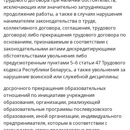
трудового договора при наличии обстоятельств,
Льготы, правы і гарантыі для людзей з
исключающих или значительно затрудняющих
інваліднасцю
продолжение работы, а также в случаях нарушения
Фонд сацыяльнай абароны насельніцтва
нанимателем законодательства о труде,
коллективного договора, соглашения, трудового
договора) либо прекращения трудового договора по
основаниям, признаваемым в соответствии с
законодательными актами дискредитирующими
обстоятельствами увольнения либо
предусмотренным пунктами 5–6 статьи 47 Трудового
кодекса Республики Беларусь, а также увольнения за
нарушение воинской или служебной дисциплины;
досрочного прекращения образовательных
отношений по инициативе учреждения
образования, организации, реализующей
образовательные программы послевузовского
образования, иной организации, индивидуального
предпринимателя, которым в соответствии с