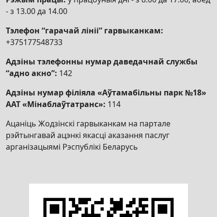
- з 13.00 да 14.00
Тэлефон “гарачай лініі” гарвыканкам:
+375177548733
Адзіны тэлефонны нумар даведачнай службы
“адно акно”:
142
Адзіны нумар філіяла «Аўтамабільны парк №18»
ААТ «Мінаблаўтатранс»:
114
Ацаніць Жодзінскі гарвыканкам на партале
рэйтынгавай ацэнкі якасці аказання паслуг
арганізацыямі Рэспублікі Беларусь