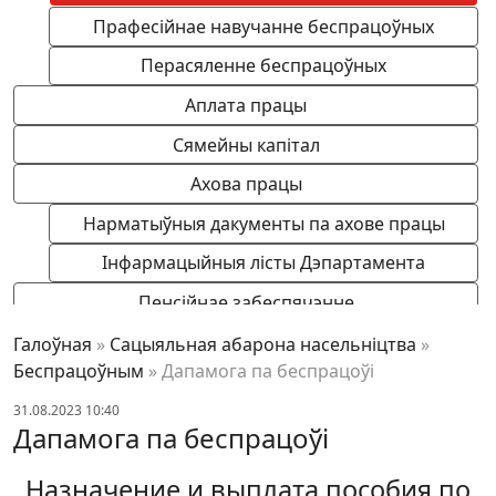
Прафесійнае навучанне беспрацоўных
Перасяленне беспрацоўных
Аплата працы
Сямейны капітал
Ахова працы
Нарматыўныя дакументы па ахове працы
Інфармацыйныя лісты Дэпартамента
Пенсійнае забеспячэнне
Штомесячная даплата да пенсіі
Галоўная
»
Сацыяльная абарона насельніцтва
»
Беспрацоўным
»
Дапамога па беспрацоўі
Пенсійнае забеспячэнне грамадзян, пацярпелых
ад катастрофы на Чарнобыльскай АЭС
31.08.2023 10:40
Дапамога па беспрацоўі
Сацыяльная падтрымка насельніцтва
Назначение и выплата пособия по
Дзяржаўныя дапамогі сем'ям, якія