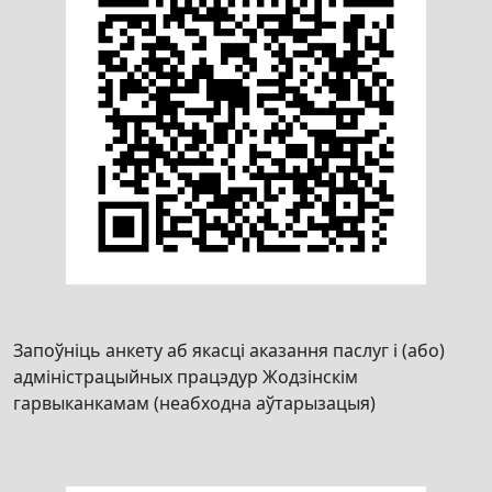
Запоўніць анкету аб якасці аказання паслуг і (або)
адміністрацыйных працэдур Жодзінскім
гарвыканкамам (неабходна аўтарызацыя)