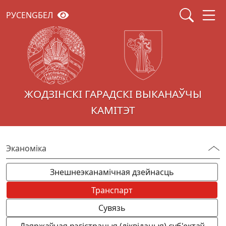
РУС
ENG
БЕЛ
ЖОДЗІНСКІ ГАРАДСКІ ВЫКАНАЎЧЫ
КАМІТЭТ
Эканоміка
Знешнеэканамічная дзейнасць
Транспарт
Сувязь
Дзяржаўная рэгістрацыя (ліквідацыя) суб'ектаў