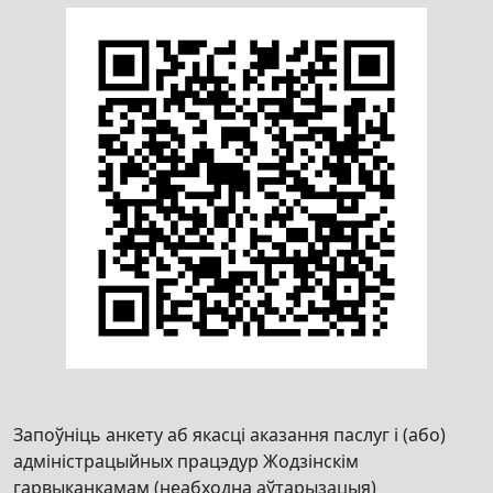
Запоўніць анкету аб якасці аказання паслуг і (або)
адміністрацыйных працэдур Жодзінскім
гарвыканкамам (неабходна аўтарызацыя)