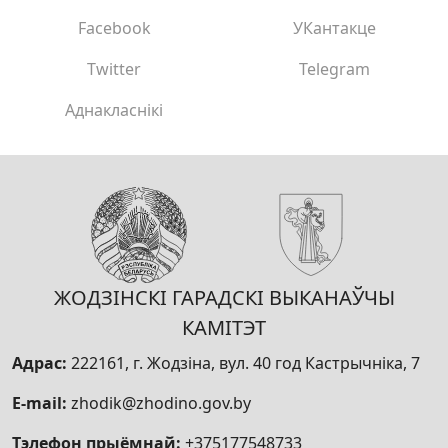
Facebook
УКантакце
Twitter
Telegram
Аднакласнікі
ЖОДЗІНСКІ ГАРАДСКІ ВЫКАНАЎЧЫ
КАМІТЭТ
Адрас:
222161, г. Жодзіна, вул. 40 год Кастрычніка, 7
E-mail:
zhodik@zhodino.gov.by
Тэлефон прыёмнай:
+375177548733