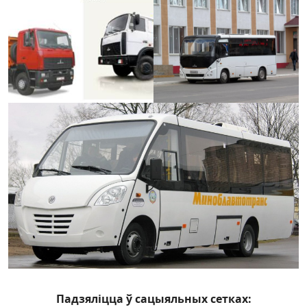
Падзяліцца ў сацыяльных сетках: