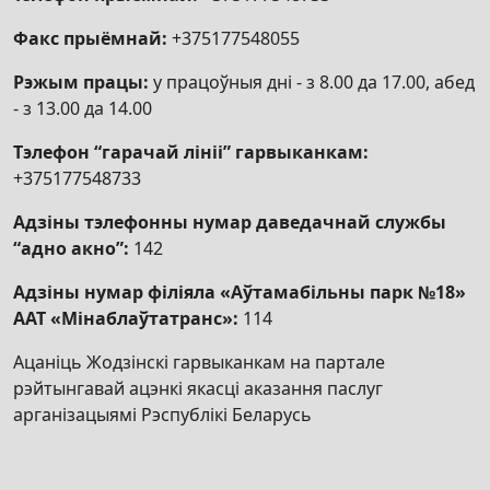
Факс прыёмнай:
+375177548055
Рэжым працы:
у працоўныя дні - з 8.00 да 17.00, абед
- з 13.00 да 14.00
Тэлефон “гарачай лініі” гарвыканкам:
+375177548733
Адзіны тэлефонны нумар даведачнай службы
“адно акно”:
142
Адзіны нумар філіяла «Аўтамабільны парк №18»
ААТ «Мінаблаўтатранс»:
114
Ацаніць Жодзінскі гарвыканкам на партале
рэйтынгавай ацэнкі якасці аказання паслуг
арганізацыямі Рэспублікі Беларусь