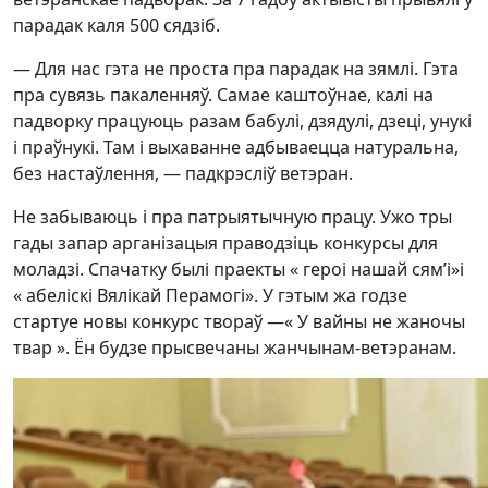
парадак каля 500 сядзіб.
— Для нас гэта не проста пра парадак на зямлі. Гэта
пра сувязь пакаленняў. Самае каштоўнае, калі на
падворку працуюць разам бабулі, дзядулі, дзеці, унукі
і праўнукі. Там і выхаванне адбываецца натуральна,
без настаўлення, — падкрэсліў ветэран.
Не забываюць і пра патрыятычную працу. Ужо тры
гады запар арганізацыя праводзіць конкурсы для
моладзі. Спачатку былі праекты « героі нашай сям’і»і
« абеліскі Вялікай Перамогі». У гэтым жа годзе
стартуе новы конкурс твораў —« У вайны не жаночы
твар ». Ён будзе прысвечаны жанчынам-ветэранам.