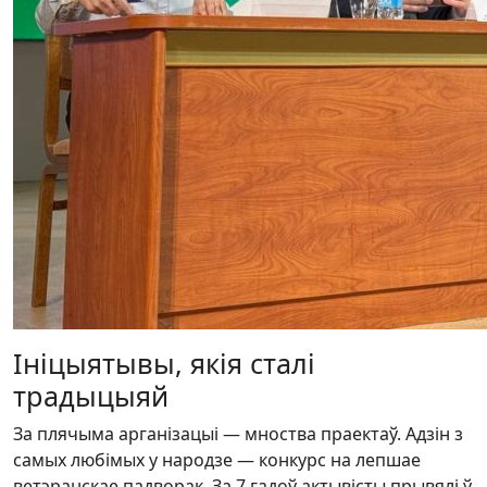
Ініцыятывы, якія сталі
традыцыяй
За плячыма арганізацыі — мноства праектаў. Адзін з
самых любімых у народзе — конкурс на лепшае
ветэранскае падворак. За 7 гадоў актывісты прывялі ў