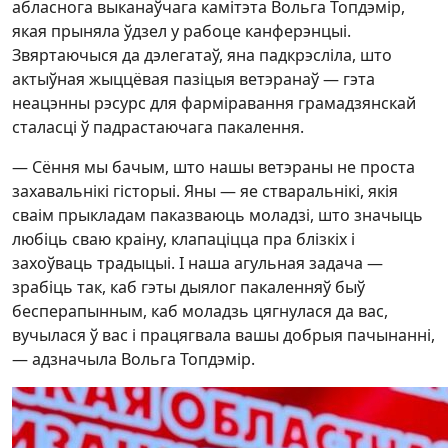
абласнога выканаўчага камітэта Вольга Топдэмір,
якая прыняла ўдзел у рабоце канферэнцыі.
Звяртаючыся да дэлегатаў, яна падкрэсліла, што
актыўная жыццёвая пазіцыя ветэранаў — гэта
неацэнны рэсурс для фарміравання грамадзянскай
сталасці ў падрастаючага пакалення.
— Сёння мы бачым, што нашы ветэраны не проста
захавальнікі гісторыі. Яны — яе стваральнікі, якія
сваім прыкладам паказваюць моладзі, што значыць
любіць сваю краіну, клапаціцца пра блізкіх і
захоўваць традыцыі. І наша агульная задача —
зрабіць так, каб гэты дыялог пакаленняў быў
бесперапынным, каб моладзь цягнулася да вас,
вучылася ў вас і працягвала вашы добрыя пачынанні,
— адзначыла Вольга Топдэмір.