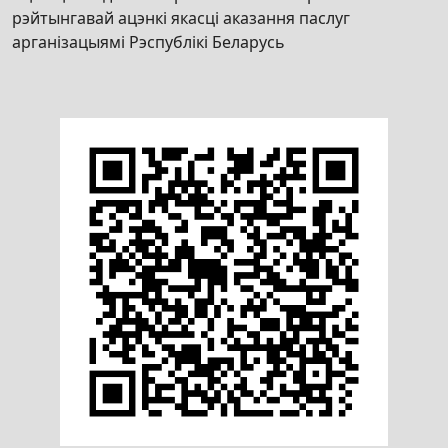
рэйтынгавай ацэнкі якасці аказання паслуг
арганізацыямі Рэспублікі Беларусь