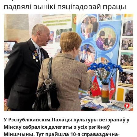
падвялі вынікі пяцігадовай працы
У Рэспубліканскім Палацы культуры ветэранаў у
Мінску сабраліся дэлегаты з усіх рэгіёнаў
Міншчыны. Тут прайшла 10-я справаздачна-