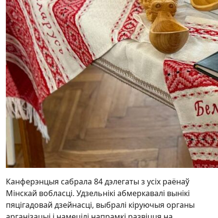
Канферэнцыя сабрала 84 дэлегаты з усіх раёнаў
Мінскай вобласці. Удзельнікі абмеркавалі вынікі
пяцігадовай дзейнасці, выбралі кіруючыя органы
арганізацыі і намецілі напрамкі развіцця на