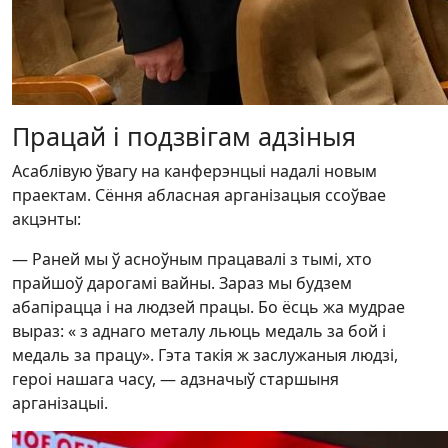
Працай і подзвігам адзіныя
Асаблівую ўвагу на канферэнцыі надалі новым
праектам. Сёння абласная арганізацыя ссоўвае
акцэнты:
— Раней мы ў асноўным працавалі з тымі, хто
прайшоў дарогамі вайны. Зараз мы будзем
абапірацца і на людзей працы. Бо ёсць жа мудрае
выраз: « з аднаго металу льюць медаль за бой і
медаль за працу». Гэта такія ж заслужаныя людзі,
героі нашага часу, — адзначыў старшыня
арганізацыі.