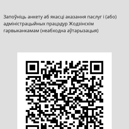
Запоўніць анкету аб якасці аказання паслуг і (або)
адміністрацыйных працэдур Жодзінскім
гарвыканкамам (неабходна аўтарызацыя)