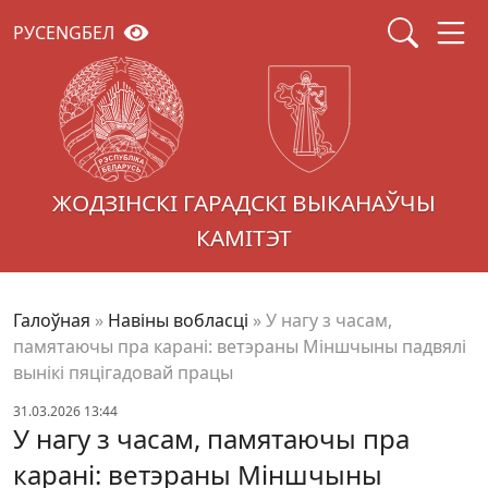
РУС
ENG
БЕЛ
ЖОДЗІНСКІ ГАРАДСКІ ВЫКАНАЎЧЫ
КАМІТЭТ
Галоўная
»
Навіны вобласці
»
У нагу з часам,
памятаючы пра карані: ветэраны Міншчыны падвялі
вынікі пяцігадовай працы
31.03.2026 13:44
У нагу з часам, памятаючы пра
карані: ветэраны Міншчыны