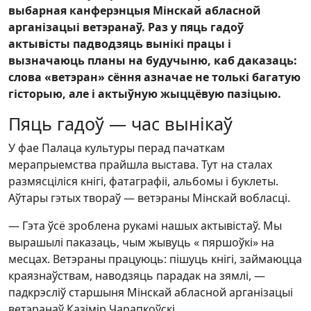
выбарная канферэнцыя Мінскай абласной
арганізацыі ветэранаў. Раз у пяць гадоў
актывісты падводзяць вынікі працы і
вызначаюць планы на будучыню, каб даказаць:
слова «ветэран» сёння азначае не толькі багатую
гісторыю, але і актыўную жыццёвую пазіцыю.
Пяць гадоў — час вынікаў
У фае Палаца культуры перад пачаткам
мерапрыемства прайшла выстава. Тут на сталах
размясціліся кнігі, фатаграфіі, альбомы і буклеты.
Аўтары гэтых твораў — ветэраны Мінскай вобласці.
— Гэта ўсё зроблена рукамі нашых актывістаў. Мы
вырашылі паказаць, чым жывуць « пяршоўкі» на
месцах. Ветэраны працуюць: пішуць кнігі, займаюцца
краязнаўствам, наводзяць парадак на зямлі, —
падкрэсліў старшыня Мінскай абласной арганізацыі
ветэранаў Казімір Чарапкоўскі.