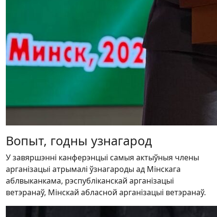
Вопыт, годны узнагарод
У завяршэнні канферэнцыі самыя актыўныя члены
арганізацыі атрымалі ўзнагароды ад Мінскага
аблвыканкама, рэспубліканскай арганізацыі
ветэранаў, Мінскай абласной арганізацыі ветэранаў.