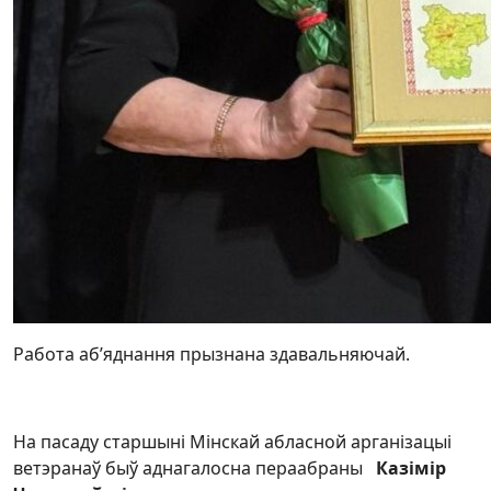
Работа аб’яднання прызнана здавальняючай.
На пасаду старшыні Мінскай абласной арганізацыі
ветэранаў быў аднагалосна пераабраны
Казімір