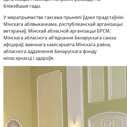
бліжэйшыя гады.
У мерапрыемстве таксама прынялі ўдзел прадстаўнікі
Мінскага аблвыканкама, рэспубліканскай арганізацыі
ветэранаў, Мінскай абласной арганізацыі БРСМ,
Мінскага абласнога аб’яднання Беларускага саюза
афіцэраў, ваеннага камісарыята Мінскага раёна,
абласнога аддзялення Беларускага фонду
міласэрнасці і здароўя.