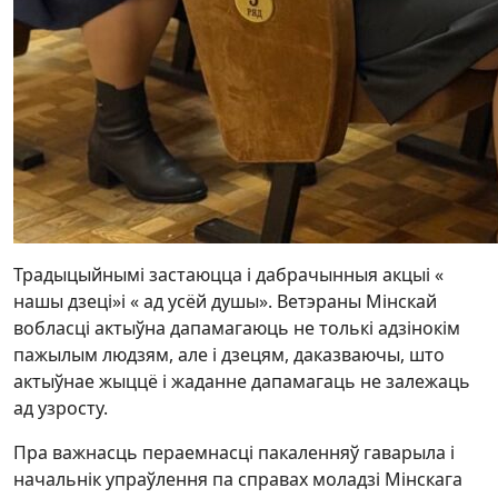
Традыцыйнымі застаюцца і дабрачынныя акцыі «
нашы дзеці»і « ад усёй душы». Ветэраны Мінскай
вобласці актыўна дапамагаюць не толькі адзінокім
пажылым людзям, але і дзецям, даказваючы, што
актыўнае жыццё і жаданне дапамагаць не залежаць
ад узросту.
Пра важнасць пераемнасці пакаленняў гаварыла і
начальнік упраўлення па справах моладзі Мінскага