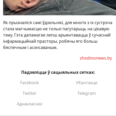
Як прызналіся самі ўдзельнікі, для многіх з іх сустрэча
стала магчымасцю не толькі пагутарыць на цікавую
тэму. Гэта дапамагае лепш арыентавацца ў сучаснай
інфармацыйнай прасторы, робячы яго больш
бяспечным і асэнсаваным.
zhodinonews.by
Падзяліцца ў сацыяльных сетках:
Facebook
УКантакце
Twitter
Telegram
Аднакласнікі