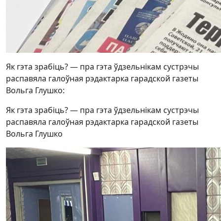
Як гэта зрабіць? — пра гэта ўдзельнікам сустрэчы
распавяла галоўная рэдактарка гарадской газеты
Вольга Глушко:
Як гэта зрабіць? — пра гэта ўдзельнікам сустрэчы
распавяла галоўная рэдактарка гарадской газеты
Вольга Глушко