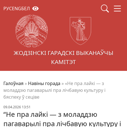
РУС
ENG
БЕЛ
ЖОДЗІНСКІ ГАРАДСКІ ВЫКАНАЎЧЫ
КАМІТЭТ
Галоўная
»
Навіны горада
»
«Не пра лайкі — з
моладдзю пагаварылі пра лічбавую культуру і
бяспеку ў сеціве
09.04.2026 13:51
“Не пра лайкі — з моладдзю
пагаварылі пра лічбавую культуру і