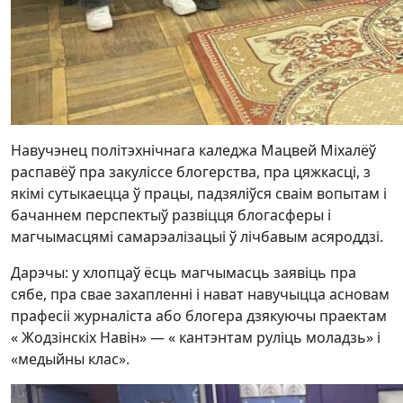
Навучэнец політэхнічнага каледжа Мацвей Міхалёў
распавёў пра закуліссе блогерства, пра цяжкасці, з
якімі сутыкаецца ў працы, падзяліўся сваім вопытам і
бачаннем перспектыў развіцця блогасферы і
магчымасцямі самарэалізацыі ў лічбавым асяроддзі.
Дарэчы: у хлопцаў ёсць магчымасць заявіць пра
сябе, пра свае захапленні і нават навучыцца асновам
прафесіі журналіста або блогера дзякуючы праектам
« Жодзінскіх Навін» — « кантэнтам руліць моладзь» і
«медыйны клас».