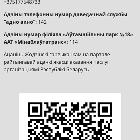
+375177548733
Адзіны тэлефонны нумар даведачнай службы
“адно акно”:
142
Адзіны нумар філіяла «Аўтамабільны парк №18»
ААТ «Мінаблаўтатранс»:
114
Ацаніць Жодзінскі гарвыканкам на партале
рэйтынгавай ацэнкі якасці аказання паслуг
арганізацыямі Рэспублікі Беларусь