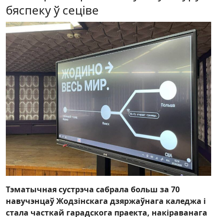
бяспеку ў сеціве
Тэматычная сустрэча сабрала больш за 70
навучэнцаў Жодзінскага дзяржаўнага каледжа і
стала часткай гарадскога праекта, накіраванага