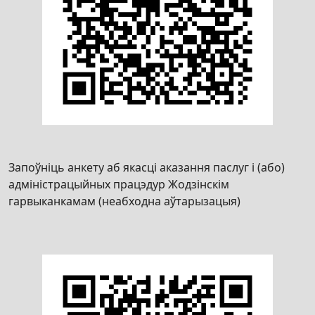
Запоўніць анкету аб якасці аказання паслуг і (або)
адміністрацыйных працэдур Жодзінскім
гарвыканкамам (неабходна аўтарызацыя)