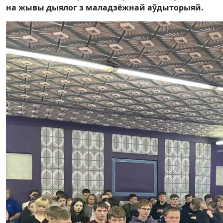
на жывы дыялог з маладзёжнай аўдыторыяй.