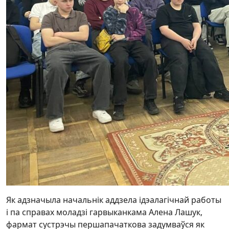
Як адзначыла начальнік аддзела ідэалагічнай работы
і па справах моладзі гарвыканкама Алена Лашук,
фармат сустрэчы першапачаткова задумваўся як