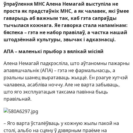
ўпраўлення МНС Алена Немагай выступіла не
проста як прадстаўнік МНС, а як чалавек, які ўмее
гаварыць аб важным так, каб гэта сапраўды
тычылася кожнага. Яе гаворка стала напамінам:
бяспека – гэта не набор правілаў, а частка нашай
штодзённай культуры, звычак і адказнасці.
АПА – маленькі прыбор з вялікай місіяй
Алена Немагай падкрэсліла, што аўтаномны пажарны
апавяшчальнік (АПА) – гэта не фармальнасць, а
рэальны шанец выратаваць жыццё. Ён рэагуе хутчэй
чалавека, асабліва ноччу. Але не варта забываць,
што яго эксплуатацыя таксама павінна быць
правільнай.
– Яго варта ўсталёўваць у кожную жылы пакой на
столі, альбо на сцяну ў дзвярным праёме на