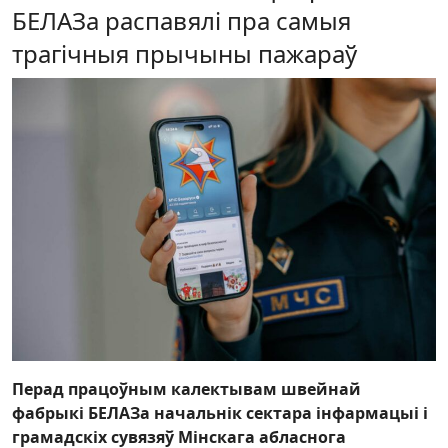
БЕЛАЗа распавялі пра самыя
трагічныя прычыны пажараў
Перад працоўным калектывам швейнай
фабрыкі БЕЛАЗа начальнік сектара інфармацыі і
грамадскіх сувязяў Мінскага абласнога