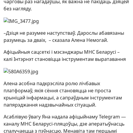
чарговы раз нагадаўшы, як важна не пакідаць дзяцей
без нагляду.
–Дзіця не разумее наступстваў. Дарослы абавязаны
разумець за дваіх, – сказала Алена Немогай.
Афіцыйныя сацсеткі і мэсэнджары МНС Беларусі –
калі Інтэрнэт становіцца інструментам выратавання
Алена асобна падкрэсліла ролю лічбавых
платформаў, якія сёння становяцца не проста
крыніцай інфармацыі, а сапраўдным інструментам
папярэджання надзвычайных сітуацый.
Асаблівую ўвагу Яна надала афіцыйнаму Telegram —
каналу МНС Беларусі-пляцоўцы, дзе аператыўнасць
спалучаецца з пэўнасцю. Менавіта там першымі