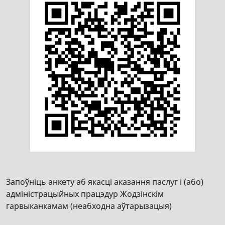
Запоўніць анкету аб якасці аказання паслуг і (або)
адміністрацыйных працэдур Жодзінскім
гарвыканкамам (неабходна аўтарызацыя)