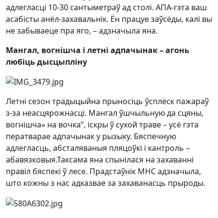
адлегласці 10-30 сантыметраў ад столі. АПА-гэта ваш
асабісты анёл-захавальнік. Ён працуе заўсёды, калі вы
не забываеце пра яго, – адзначыла яна.
Мангал, вогнішча і летні адпачынак – агонь
любіць дысцыпліну
Летні сезон традыцыйна прыносіць ўсплёск пажараў
з-за неасцярожнасці. Мангал ўшчыльную да сцяны,
вогнішча» на вочка”, іскры ў сухой траве – усё гэта
ператварае адпачынак у рызыку. Бяспечную
адлегласць, абсталяваныя пляцоўкі і кантроль –
абавязковыя.Таксама яна спынілася на захаванні
правіл бяспекі ў лесе. Прадстаўнік МНС адзначыла,
што кожны з нас адказвае за захаванасць прыроды.