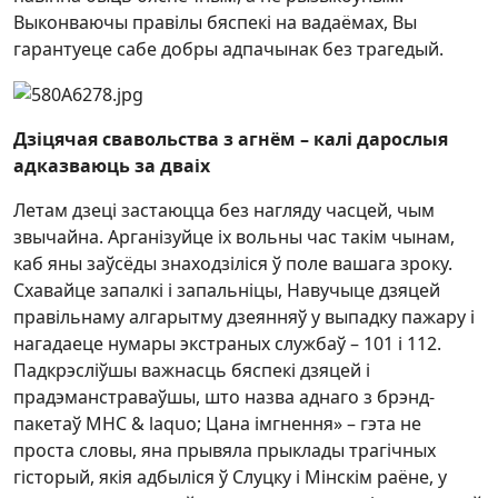
Выконваючы правілы бяспекі на вадаёмах, Вы
гарантуеце сабе добры адпачынак без трагедый.
Дзіцячая свавольства з агнём – калі дарослыя
адказваюць за дваіх
Летам дзеці застаюцца без нагляду часцей, чым
звычайна. Арганізуйце іх вольны час такім чынам,
каб яны заўсёды знаходзіліся ў поле вашага зроку.
Схавайце запалкі і запальніцы, Навучыце дзяцей
правільнаму алгарытму дзеянняў у выпадку пажару і
нагадаеце нумары экстраных службаў – 101 і 112.
Падкрэсліўшы важнасць бяспекі дзяцей і
прадэманстраваўшы, што назва аднаго з брэнд-
пакетаў МНС & laquo; Цана імгнення» – гэта не
проста словы, яна прывяла прыклады трагічных
гісторый, якія адбыліся ў Слуцку і Мінскім раёне, у