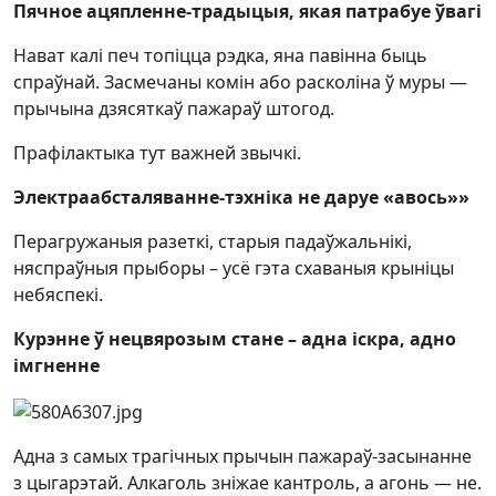
Пячное ацяпленне-традыцыя, якая патрабуе ўвагі
Нават калі печ топіцца рэдка, яна павінна быць
спраўнай. Засмечаны комін або расколіна ў муры —
прычына дзясяткаў пажараў штогод.
Прафілактыка тут важней звычкі.
Электраабсталяванне-тэхніка не даруе «авось»»
Перагружаныя разеткі, старыя падаўжальнікі,
няспраўныя прыборы – усё гэта схаваныя крыніцы
небяспекі.
Курэнне ў нецвярозым стане – адна іскра, адно
імгненне
Адна з самых трагічных прычын пажараў-засынанне
з цыгарэтай. Алкаголь зніжае кантроль, а агонь — не.