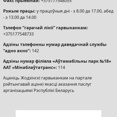
Факс прыёмнай:
+375177548055
Рэжым працы:
у працоўныя дні - з 8.00 да 17.00, абед
- з 13.00 да 14.00
Тэлефон “гарачай лініі” гарвыканкам:
+375177548733
Адзіны тэлефонны нумар даведачнай службы
“адно акно”:
142
Адзіны нумар філіяла «Аўтамабільны парк №18»
ААТ «Мінаблаўтатранс»:
114
Ацаніць Жодзінскі гарвыканкам на партале
рэйтынгавай ацэнкі якасці аказання паслуг
арганізацыямі Рэспублікі Беларусь