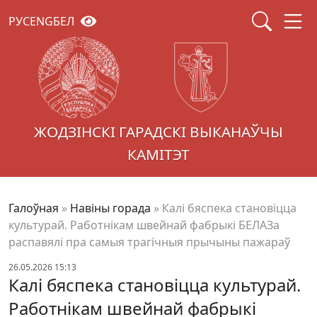
РУС
ENG
БЕЛ
ЖОДЗІНСКІ ГАРАДСКІ ВЫКАНАЎЧЫ
КАМІТЭТ
Галоўная
»
Навіны горада
»
Калі бяспека становіцца
культурай. Работнікам швейнай фабрыкі БЕЛАЗа
распавялі пра самыя трагічныя прычыны пажараў
26.05.2026 15:13
Калі бяспека становіцца культурай.
Работнікам швейнай фабрыкі