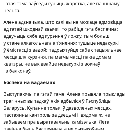
Гэтая тэма заўсёды гучыць жорстка, але па-іншаму
нельга.
Алена адзначыла, што калі вы не можаце адмовіцца
ад гэтай шкоднай звычкі, то рабіце гэта бяспечна:
адвучыць сябе ад курэння ў ложку, тым больш
у стане алкагольнага ап’янення; тушыце недакуркі
ў ёмістасці з вадой; падрыхтуйце сабе спецыяльнае
месца для курэння, па магчымасці па-за домам
кватэры, не выкідвайце недакуркі з вокнаў
і з балконаў.
Бяспека на вадаёмах
Выступаючы па гэтай тэме, Алена прывяла прыклады
трагічных выпадкаў, якія адбыліся ў Рэспубліцы
Беларусь. Купанне толькі ў дазволеных месцах,
пастаянны кантроль за дзецьмі і, вядома ж, не
забываем пра выратавальны камізэлька. Лета
павінна быць бяспечным, а не рызыкоўным.