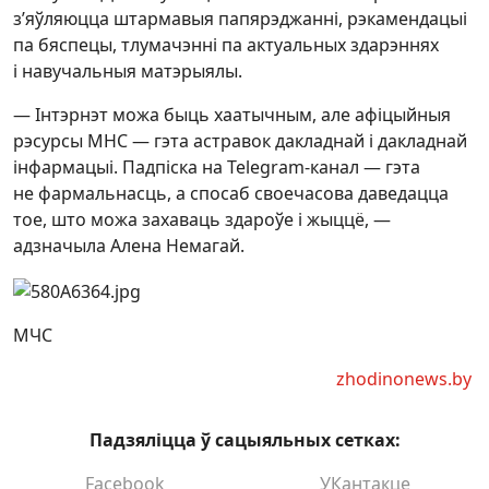
з’яўляюцца штармавыя папярэджанні, рэкамендацыі
па бяспецы, тлумачэнні па актуальных здарэннях
і навучальныя матэрыялы.
— Інтэрнэт можа быць хаатычным, але афіцыйныя
рэсурсы МНС — гэта астравок дакладнай і дакладнай
інфармацыі. Падпіска на Telegram-канал — гэта
не фармальнасць, а спосаб своечасова даведацца
тое, што можа захаваць здароўе і жыццё, —
адзначыла Алена Немагай.
МЧС
zhodinonews.by
Падзяліцца ў сацыяльных сетках:
Facebook
УКантакце